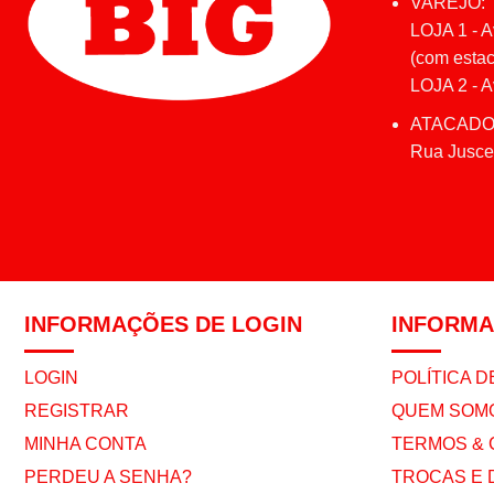
VAREJO:
LOJA 1 - A
(com estac
LOJA 2 - Av
ATACADO
Rua Juscel
INFORMAÇÕES DE LOGIN
INFORM
LOGIN
POLÍTICA D
REGISTRAR
QUEM SOM
MINHA CONTA
TERMOS & 
PERDEU A SENHA?
TROCAS E