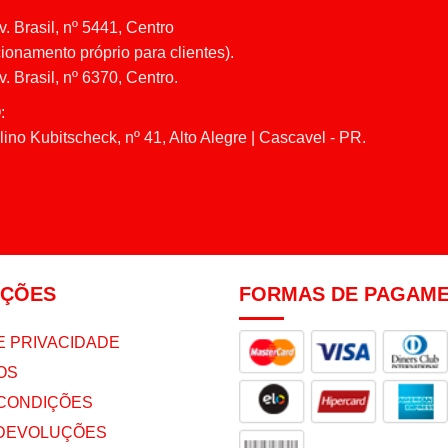
v. Brasil, nº 5441, Centro
ionamento próprio para clientes).
. Brasil, nº 6370, Centro.
:
ino Kubitscheck, nº 41, Alto Alegre | Cascavel - PR.
AÇÕES
FORMAS DE PAGAM
E PRIVACIDADE
OS
CONDIÇÕES
 DEVOLUÇÕES