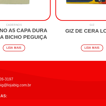
CADERNOS
GIZ
NO A5 CAPA DURA
GIZ DE CERA 
A BICHO PEGUIÇA
LEIA MAIS
LEIA MAIS
26-3197
big@lojabig.com.br
CAS: