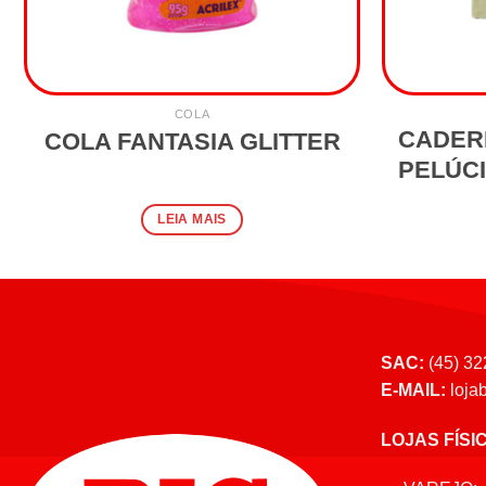
COLA
CADER
COLA FANTASIA GLITTER
PELÚCI
LEIA MAIS
SAC:
(45) 32
E-MAIL:
loja
LOJAS FÍSI