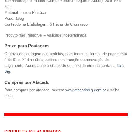
Tamanhos aproximados (Comprimento x Largura x Altura): 28 x 10 x
2cm
Material: Inox e Plástico
Peso: 185g
Conteúdo na Embalagem: 6 Facas de Churrasco
Produto não Perecível – Validade indeterminada
Prazo para Postagem
O prazo de postagem dos pedidos, para todas as formas de pagamento
é de 01 a 02 dias úteis, após a confirmação ou aprovação do
pagamento. Acompanhe o status do seu pedido em sua conta na
Loja
Big
.
Compras por Atacado
Para compras por atacado, acesse
www.atacadobig.com.br
e saiba
mais.
PRODUTOS RELACIONADOS