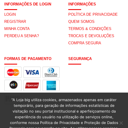
INFORMAÇÕES DE LOGIN
INFORMAÇÕES
LOGIN
POLÍTICA DE PRIVACIDADE
REGISTRAR
QUEM SOMOS
MINHA CONTA
TERMOS & CONDIÇÕES
PERDEU A SENHA?
TROCAS E DEVOLUÇÕES
COMPRA SEGURA
FORMAS DE PAGAMENTO
SEGURANÇA
"A Loja big utiliza cookies, armazenados apenas em caráter
temporário, para geração de informações estatísticas de
visitação no seu portal institucional e aperfeiçoamento da
experiência do usuário na utilização de serviços online,
conforme nossa Política de Privacidade e Proteção de Dados