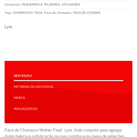
Categorias:
FAQUEIROS E TALHERES
,
UTILIDADES
Tags:
CHURRASCO
,
FACA
,
Faca de Churrasco
,
FACA DE COZINHA
Lyor
DESCRIÇÃO
INFORMAÇÃO ADICIONAL
MARCA
AVALIAÇÕES (0)
Faca de Churrasco Mother Pearl Lyor, lindo conjunto para agregar
muita beleza e sofisticação na sua cozinha e na mesa de refeições,