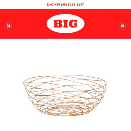
Skip
SAC +55 (45) 3226-3197
to
content