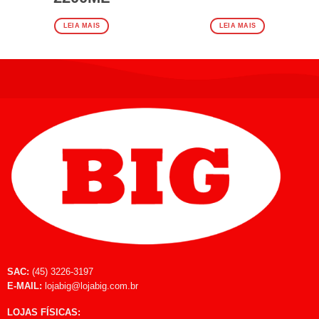
LEIA MAIS
LEIA MAIS
SAC:
(45) 3226-3197
E-MAIL:
lojabig@lojabig.com.br
LOJAS FÍSICAS: