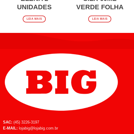
UNIDADES
VERDE FOLHA
LEIA MAIS
LEIA MAIS
SAC:
(45) 3226-3197
E-MAIL:
lojabig@lojabig.com.br