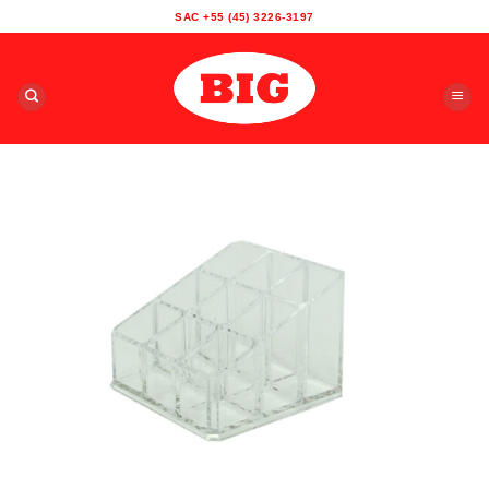
Skip
SAC +55 (45) 3226-3197
to
content