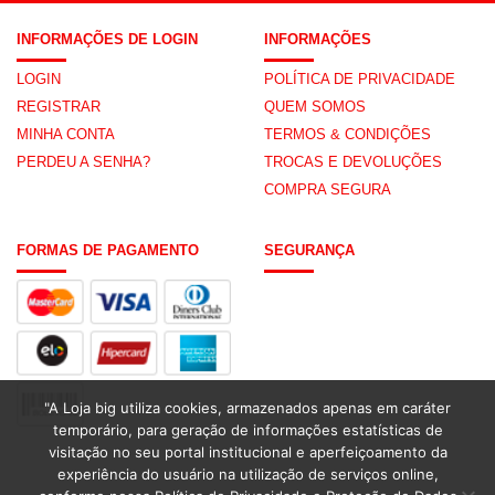
INFORMAÇÕES DE LOGIN
INFORMAÇÕES
LOGIN
POLÍTICA DE PRIVACIDADE
REGISTRAR
QUEM SOMOS
MINHA CONTA
TERMOS & CONDIÇÕES
PERDEU A SENHA?
TROCAS E DEVOLUÇÕES
COMPRA SEGURA
FORMAS DE PAGAMENTO
SEGURANÇA
"A Loja big utiliza cookies, armazenados apenas em caráter
temporário, para geração de informações estatísticas de
visitação no seu portal institucional e aperfeiçoamento da
experiência do usuário na utilização de serviços online,