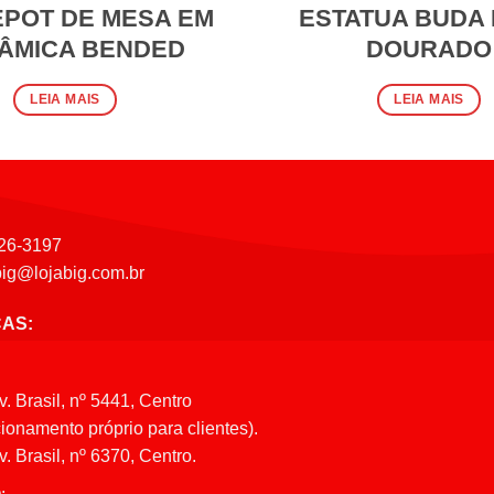
POT DE MESA EM
ESTATUA BUDA
ÂMICA BENDED
DOURADO
LEIA MAIS
LEIA MAIS
26-3197
big@lojabig.com.br
CAS:
v. Brasil, nº 5441, Centro
ionamento próprio para clientes).
. Brasil, nº 6370, Centro.