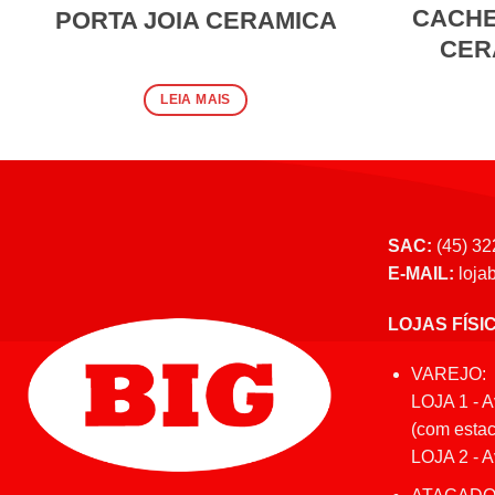
CACHE
PORTA JOIA CERAMICA
CER
LEIA MAIS
SAC:
(45) 32
E-MAIL:
loja
LOJAS FÍSI
VAREJO:
LOJA 1 - A
(com estac
LOJA 2 - Av