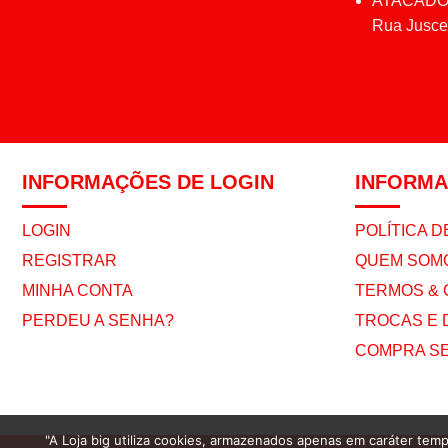
ATACADO
Rua Juscel
INFORMAÇÕES DE LOGIN
INFORM
LOGIN
POLÍTICA D
REGISTRAR
QUEM SOM
MINHA CONTA
TERMOS & 
PERDEU A SENHA?
TROCAS E
COMPRA S
"A Loja big utiliza cookies, armazenados apenas em caráter temp