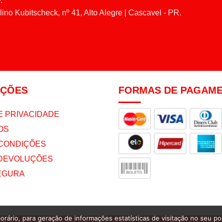
:
ino Kubitscheck, nº 41, Alto Alegre | Cascavel - PR.
AÇÕES
FORMAS DE PAGAM
E PRIVACIDADE
OS
CONDIÇÕES
 DEVOLUÇÕES
EGURA
orário, para geração de informações estatísticas de visitação no seu por