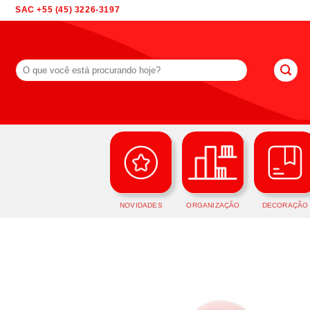
Skip
SAC +55 (45) 3226-3197
to
content
Pesquisar
por:
NOVIDADES
ORGANIZAÇÃO
DECORAÇÃO