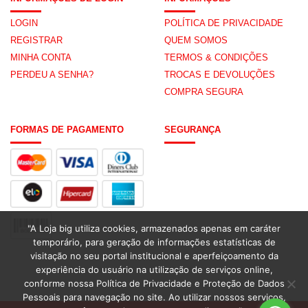
LOGIN
POLÍTICA DE PRIVACIDADE
REGISTRAR
QUEM SOMOS
MINHA CONTA
TERMOS & CONDIÇÕES
PERDEU A SENHA?
TROCAS E DEVOLUÇÕES
COMPRA SEGURA
FORMAS DE PAGAMENTO
SEGURANÇA
"A Loja big utiliza cookies, armazenados apenas em caráter
temporário, para geração de informações estatísticas de
visitação no seu portal institucional e aperfeiçoamento da
experiência do usuário na utilização de serviços online,
conforme nossa Política de Privacidade e Proteção de Dados
Pessoais para navegação no site. Ao utilizar nossos serviços,