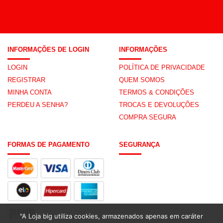
INFORMAÇÕES DE LOGIN
INFORMAÇÕES
LOGIN
POLÍTICA DE PRIVACIDADE
REGISTRAR
QUEM SOMOS
MINHA CONTA
TERMOS & CONDIÇÕES
PERDEU A SENHA?
TROCAS E DEVOLUÇÕES
COMPRA SEGURA
FORMAS DE PAGAMENTO
SEGURANÇA
"A Loja big utiliza cookies, armazenados apenas em caráter