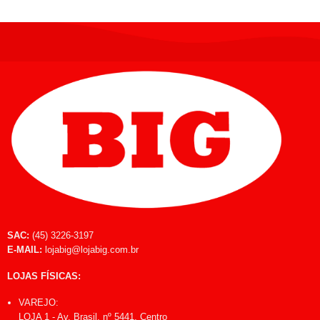
SAC:
(45) 3226-3197
E-MAIL:
lojabig@lojabig.com.br
LOJAS FÍSICAS:
VAREJO:
LOJA 1 - Av. Brasil, nº 5441, Centro