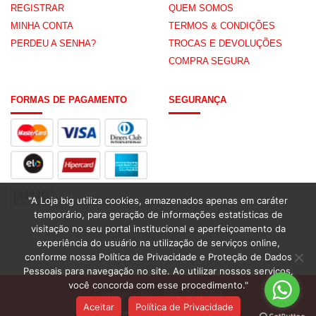
REGISTRAR
QUEM SOMOS
MINHA CONTA
TERMOS & CONDIÇÕES
PERDEU A SENHA?
TROCAS E DEVOLUÇÕES
COMPRA SEGURA
FORMAS DE PAGAMENTO
SEGURANÇA
"A Loja big utiliza cookies, armazenados apenas em caráter
temporário, para geração de informações estatísticas de
visitação no seu portal institucional e aperfeiçoamento da
experiência do usuário na utilização de serviços online,
conforme nossa Política de Privacidade e Proteção de Dados
Pessoais para navegação no site. Ao utilizar nossos serviços,
você concorda com esse procedimento."
Copyright 2026 ©
BIG ATACADO
Aceitar
Política de Privacidade