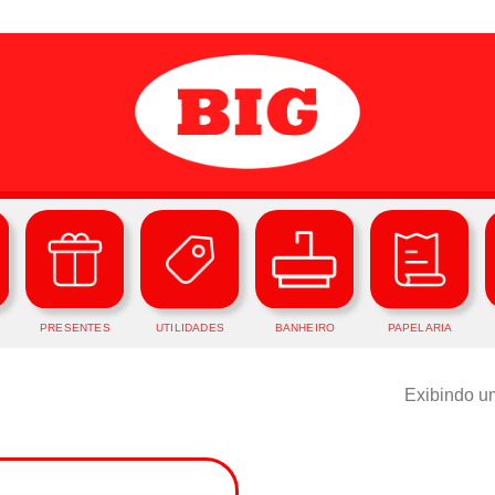
PRESENTES
UTILIDADES
BANHEIRO
PAPELARIA
Exibindo um