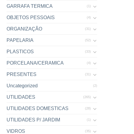
GARRAFA TERMICA
(1)
OBJETOS PESSOAIS
(4)
ORGANIZAÇÃO
(31)
PAPELARIA
(52)
PLASTICOS
(33)
PORCELANA/CERAMICA
(4)
PRESENTES
(31)
Uncategorized
(2)
UTILIDADES
(265)
UTILIDADES DOMESTICAS
(28)
UTILIDADES P/ JARDIM
(1)
VIDROS
(35)