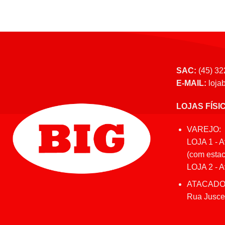
SAC:
(45) 32
E-MAIL:
loja
LOJAS FÍSI
VAREJO:
LOJA 1 - A
(com estac
LOJA 2 - Av
ATACADO
Rua Juscel