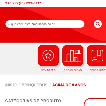
Skip
SAC +55 (45) 3226-3197
to
content
Pesquisar
por:
NOVIDADES
ORGANIZAÇÃO
DECORAÇÃO
INÍCIO
/
BRINQUEDOS
/
ACIMA DE 8 ANOS
CATEGORIAS DE PRODUTO