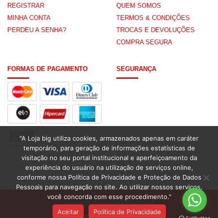
REGISTRAR
QUEM SOMOS
MINHA CONTA
TERMOS & CONDIÇÕES
PERDEU A SENHA?
TROCAS E DEVOLUÇÕES
COMPRA SEGURA
FORMAS DE PAGAMENTO
SEGURANÇA
"A Loja big utiliza cookies, armazenados apenas em caráter
temporário, para geração de informações estatísticas de
visitação no seu portal institucional e aperfeiçoamento da
experiência do usuário na utilização de serviços online,
conforme nossa Política de Privacidade e Proteção de Dados
Pessoais para navegação no site. Ao utilizar nossos serviços,
você concorda com esse procedimento."
Copyright 2026 ©
BIG ATACADO
Aceitar
Política de Privacidade