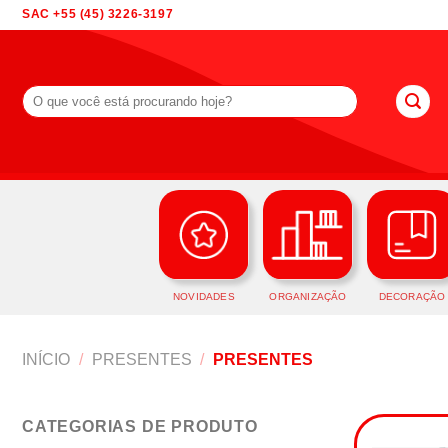
Skip
SAC +55 (45) 3226-3197
to
content
Pesquisar
por:
NOVIDADES
ORGANIZAÇÃO
DECORAÇÃO
INÍCIO
/
PRESENTES
/
PRESENTES
CATEGORIAS DE PRODUTO