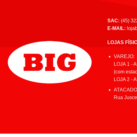
SAC:
(45) 32
E-MAIL:
loja
LOJAS FÍSI
VAREJO:
LOJA 1 - A
(com estac
LOJA 2 - Av
ATACADO
Rua Juscel