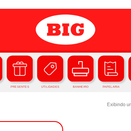
PRESENTES
UTILIDADES
BANHEIRO
PAPELARIA
Exibindo um