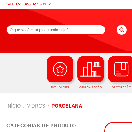
Skip
SAC +55 (45) 3226-3197
to
content
Pesquisar
por:
NOVIDADES
ORGANIZAÇÃO
DECORAÇÃO
INÍCIO
/
VIDROS
/
PORCELANA
CATEGORIAS DE PRODUTO