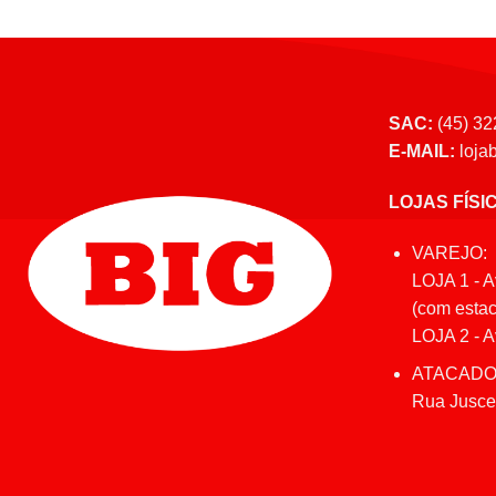
SAC:
(45) 32
E-MAIL:
loja
LOJAS FÍSI
VAREJO:
LOJA 1 - A
(com estac
LOJA 2 - Av
ATACADO
Rua Juscel