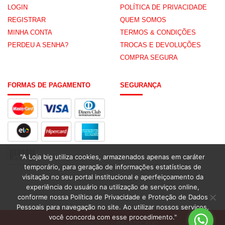
LOGIN
POLÍTICA DE PRIVACIDADE
REGISTRAR
QUEM SOMOS
MINHA CONTA
TERMOS & CONDIÇÕES
PERDEU A SENHA?
TROCAS E DEVOLUÇÕES
COMPRA SEGURA
FORMAS DE PAGAMENTO
SEGURANÇA
"A Loja big utiliza cookies, armazenados apenas em caráter
temporário, para geração de informações estatísticas de
visitação no seu portal institucional e aperfeiçoamento da
experiência do usuário na utilização de serviços online,
conforme nossa Política de Privacidade e Proteção de Dados
Pessoais para navegação no site. Ao utilizar nossos serviços,
você concorda com esse procedimento."
Copyright 2026 ©
BIG ATACADO