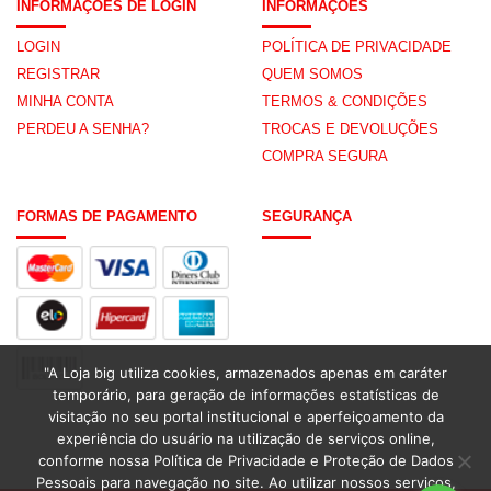
INFORMAÇÕES DE LOGIN
INFORMAÇÕES
LOGIN
POLÍTICA DE PRIVACIDADE
REGISTRAR
QUEM SOMOS
MINHA CONTA
TERMOS & CONDIÇÕES
PERDEU A SENHA?
TROCAS E DEVOLUÇÕES
COMPRA SEGURA
FORMAS DE PAGAMENTO
SEGURANÇA
"A Loja big utiliza cookies, armazenados apenas em caráter
temporário, para geração de informações estatísticas de
visitação no seu portal institucional e aperfeiçoamento da
experiência do usuário na utilização de serviços online,
conforme nossa Política de Privacidade e Proteção de Dados
Pessoais para navegação no site. Ao utilizar nossos serviços,