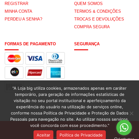
REGISTRAR
QUEM SOMOS
MINHA CONTA
TERMOS & CONDIÇÕES
PERDEU A SENHA?
TROCAS E DEVOLUÇÕES
COMPRA SEGURA
FORMAS DE PAGAMENTO
SEGURANÇA
"A Loja big utiliza cookies, armazenados apenas em caráter
temporário, para geração de informações estatísticas de
visitação no seu portal institucional e aperfeiçoamento da
experiência do usuário na utilização de serviços online,
conforme nossa Política de Privacidade e Proteção de Dados
Pessoais para navegação no site. Ao utilizar nossos serviços,
você concorda com esse procedimento."
Copyright 2026 ©
BIG ATACADO
Aceitar
Política de Privacidade