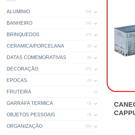
ALUMINIO
(14)
BANHEIRO
(11)
BRINQUEDOS
(17)
CERAMICA/PORCELANA
(8)
DATAS COMEMORATIVAS
(5)
DECORAÇÃO
(57)
EPOCAS
(3)
FRUTEIRA
(1)
CANEC
GARRAFA TERMICA
(1)
CAPPU
OBJETOS PESSOAIS
(4)
ORGANIZAÇÃO
(31)