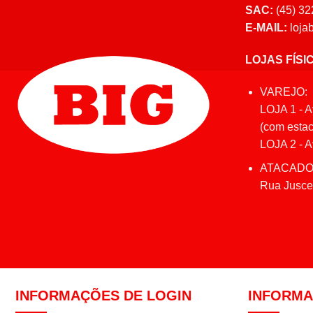
SAC:
(45) 32
E-MAIL:
loja
LOJAS FÍSI
VAREJO:
LOJA 1 - A
(com estac
LOJA 2 - Av
ATACADO
Rua Juscel
INFORMAÇÕES DE LOGIN
INFORM