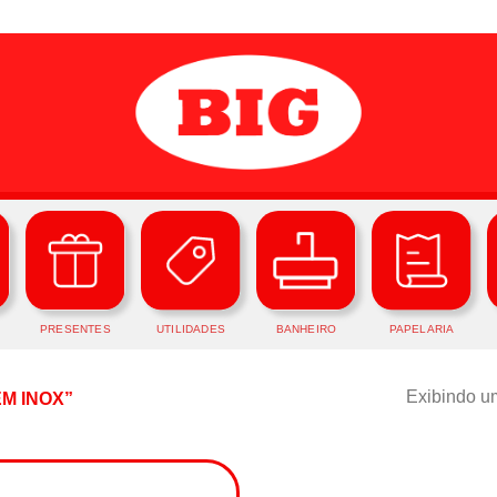
PRESENTES
UTILIDADES
BANHEIRO
PAPELARIA
Exibindo um
M INOX”