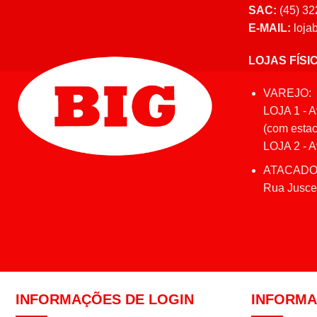
SAC:
(45) 32
E-MAIL:
loja
LOJAS FÍSI
VAREJO:
LOJA 1 - A
(com estac
LOJA 2 - Av
ATACADO
Rua Juscel
INFORMAÇÕES DE LOGIN
INFORM