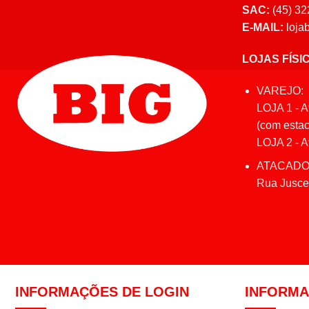
SAC:
(45) 32
E-MAIL:
loja
LOJAS FÍSI
VAREJO:
LOJA 1 - A
(com estac
LOJA 2 - Av
ATACADO
Rua Juscel
INFORMAÇÕES DE LOGIN
INFORM