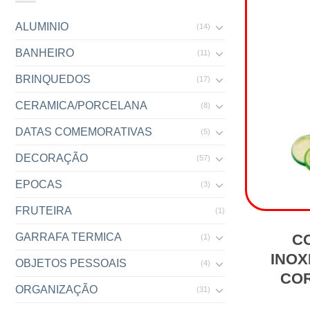
ALUMINIO
(14)
BANHEIRO
(11)
BRINQUEDOS
(17)
CERAMICA/PORCELANA
(8)
DATAS COMEMORATIVAS
(5)
DECORAÇÃO
(57)
EPOCAS
(3)
FRUTEIRA
(1)
C
GARRAFA TERMICA
(1)
INOX
OBJETOS PESSOAIS
(4)
COR
ORGANIZAÇÃO
(31)