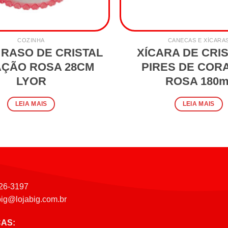
COZINHA
CANECAS E XÍCARA
 RASO DE CRISTAL
XÍCARA DE CRIS
ÇÃO ROSA 28CM
PIRES DE COR
LYOR
ROSA 180m
LEIA MAIS
LEIA MAIS
26-3197
big@lojabig.com.br
CAS: