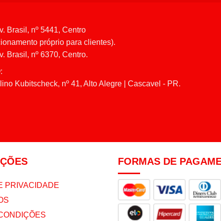
v. Brasil, nº 5441, Centro
ionamento próprio para clientes).
. Brasil, nº 6370, Centro.
:
ino Kubitscheck, nº 41, Alto Alegre | Cascavel - PR.
AÇÕES
FORMAS DE PAGAM
E PRIVACIDADE
OS
CONDIÇÕES