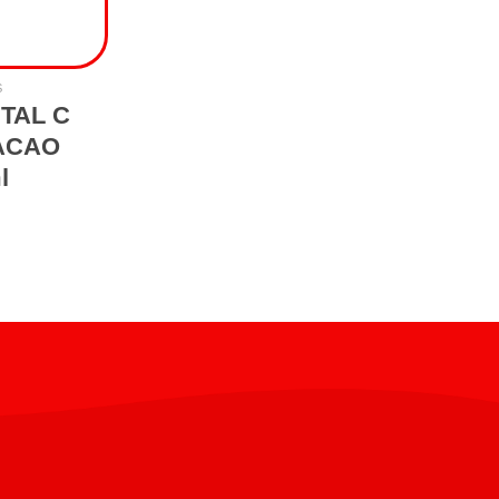
S
TAL C
ACAO
l