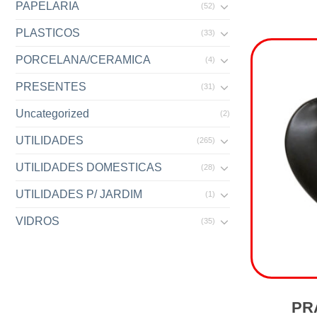
PAPELARIA
(52)
PLASTICOS
(33)
PORCELANA/CERAMICA
(4)
PRESENTES
(31)
Uncategorized
(2)
UTILIDADES
(265)
UTILIDADES DOMESTICAS
(28)
UTILIDADES P/ JARDIM
(1)
VIDROS
(35)
PR