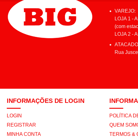
VAREJO:
LOJA 1 - A
(com estac
LOJA 2 - Av
ATACADO
Rua Juscel
INFORMAÇÕES DE LOGIN
INFORM
LOGIN
POLÍTICA D
REGISTRAR
QUEM SOM
MINHA CONTA
TERMOS & 