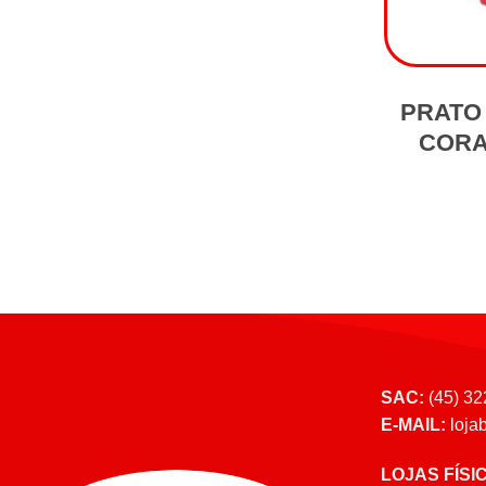
PRATO
CORA
SAC:
(45) 32
E-MAIL:
loja
LOJAS FÍSI