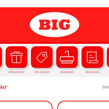
PRESENTES
UTILIDADES
BANHEIRO
PAPELARIA
Show
ÃO”