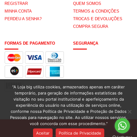
REGISTRAR
QUEM SOMOS
MINHA CONTA
TERMOS & CONDIÇÕES
PERDEU A SENHA?
TROCAS E DEVOLUÇÕES
COMPRA SEGURA
FORMAS DE PAGAMENTO
SEGURANÇA
"A Loja big utiliza cookies, armazenados apenas em caráter
temporário, para geração de informações estatísticas de
visitação no seu portal institucional e aperfeiçoamento da
experiência do usuário na utilização de serviços online,
conforme nossa Política de Privacidade e Proteção de Dados
Pessoais para navegação no site. Ao utilizar nossos serviços,
você concorda com esse procedimento."
Copyright 2026 ©
BIG ATACADO
Aceitar
Política de Privacidade