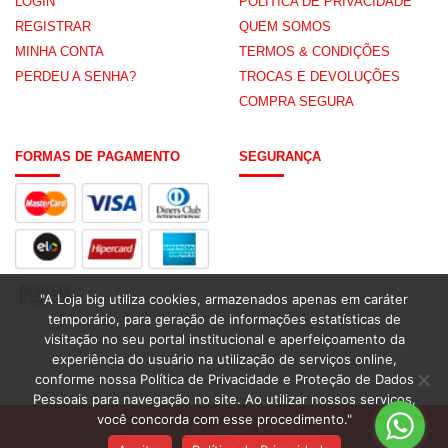
LOGIN
POLÍTICA DE PRIVACIDADE
REGISTRAR
QUEM SOMOS
MINHA CONTA
TERMOS & CONDIÇÕES
PERDEU A SENHA?
TROCAS E DEVOLUÇÕES
COMPRA SEGURA
FORMAS DE PAGAMENTO
SEGURANÇA
"A Loja big utiliza cookies, armazenados apenas em caráter
temporário, para geração de informações estatísticas de
visitação no seu portal institucional e aperfeiçoamento da
experiência do usuário na utilização de serviços online,
conforme nossa Política de Privacidade e Proteção de Dados
Pessoais para navegação no site. Ao utilizar nossos serviços,
você concorda com esse procedimento."
Copyright 2026 ©
BIG ATACADO