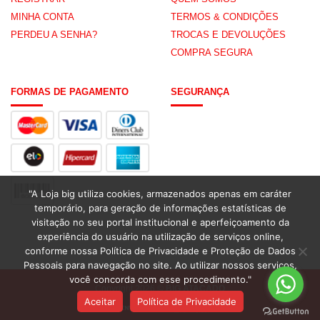
MINHA CONTA
TERMOS & CONDIÇÕES
PERDEU A SENHA?
TROCAS E DEVOLUÇÕES
COMPRA SEGURA
FORMAS DE PAGAMENTO
SEGURANÇA
"A Loja big utiliza cookies, armazenados apenas em caráter
temporário, para geração de informações estatísticas de
visitação no seu portal institucional e aperfeiçoamento da
experiência do usuário na utilização de serviços online,
conforme nossa Política de Privacidade e Proteção de Dados
Pessoais para navegação no site. Ao utilizar nossos serviços,
você concorda com esse procedimento."
Copyright 2026 ©
BIG ATACADO
Aceitar
Política de Privacidade