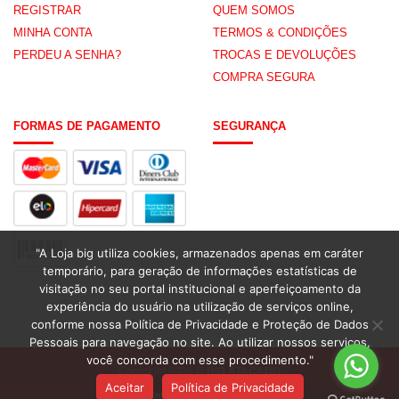
REGISTRAR
QUEM SOMOS
MINHA CONTA
TERMOS & CONDIÇÕES
PERDEU A SENHA?
TROCAS E DEVOLUÇÕES
COMPRA SEGURA
FORMAS DE PAGAMENTO
SEGURANÇA
"A Loja big utiliza cookies, armazenados apenas em caráter
temporário, para geração de informações estatísticas de
visitação no seu portal institucional e aperfeiçoamento da
experiência do usuário na utilização de serviços online,
conforme nossa Política de Privacidade e Proteção de Dados
Pessoais para navegação no site. Ao utilizar nossos serviços,
você concorda com esse procedimento."
Copyright 2026 ©
BIG ATACADO
Aceitar
Política de Privacidade