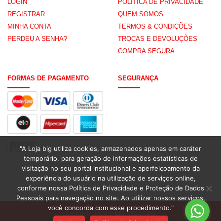
LOGIN
POLÍTICA DE PRIVACIDADE
REGISTRAR
QUEM SOMOS
MINHA CONTA
TERMOS & CONDIÇÕES
PERDEU A SENHA?
TROCAS E DEVOLUÇÕES
COMPRA SEGURA
FORMAS DE PAGAMENTO
SEGURANÇA
"A Loja big utiliza cookies, armazenados apenas em caráter
temporário, para geração de informações estatísticas de
visitação no seu portal institucional e aperfeiçoamento da
experiência do usuário na utilização de serviços online,
conforme nossa Política de Privacidade e Proteção de Dados
Pessoais para navegação no site. Ao utilizar nossos serviços,
você concorda com esse procedimento."
Copyright 2026 ©
BIG ATACADO