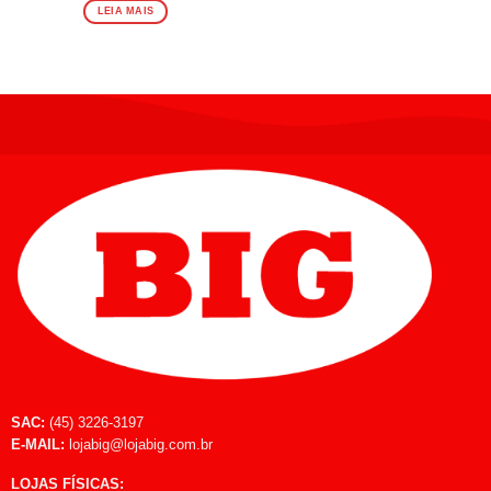
LEIA MAIS
SAC:
(45) 3226-3197
E-MAIL:
lojabig@lojabig.com.br
LOJAS FÍSICAS: