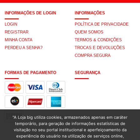
INFORMAÇÕES DE LOGIN
INFORMAÇÕES
LOGIN
POLÍTICA DE PRIVACIDADE
REGISTRAR
QUEM SOMOS
MINHA CONTA
TERMOS & CONDIÇÕES
PERDEU A SENHA?
TROCAS E DEVOLUÇÕES
COMPRA SEGURA
FORMAS DE PAGAMENTO
SEGURANÇA
"A Loja big utiliza cookies, armazenados apenas em caráter
temporário, para geração de informações estatísticas de
visitação no seu portal institucional e aperfeiçoamento da
experiência do usuário na utilização de serviços online,