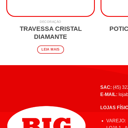
DECORAÇÃO
TRAVESSA CRISTAL
POTI
DIAMANTE
LEIA MAIS
SAC:
(45) 32
E-MAIL:
loja
LOJAS FÍSI
VAREJO:
LOJA 1 - A