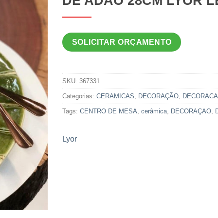
DE ADÃO 28CM LYOR L
SOLICITAR ORÇAMENTO
SKU:
367331
Categorias:
CERAMICAS
,
DECORAÇÃO
,
DECORAC
Tags:
CENTRO DE MESA
,
cerâmica
,
DECORAÇAO
,
Lyor