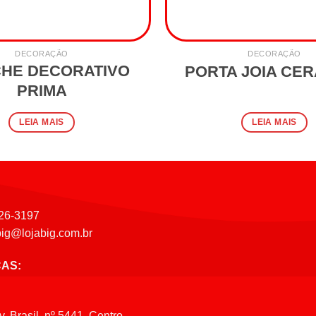
DECORAÇÃO
DECORAÇÃO
CHE DECORATIVO
PORTA JOIA CE
PRIMA
LEIA MAIS
LEIA MAIS
26-3197
big@lojabig.com.br
CAS:
v. Brasil, nº 5441, Centro