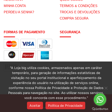
MINHA CONTA
TERMOS & CONDIÇÕES
PERDEU A SENHA?
TROCAS E DEVOLUÇÕES
COMPRA SEGURA
FORMAS DE PAGAMENTO
SEGURANÇA
"A Loja big utiliza cookies, armazenados apenas em caráter
temporário, para geração de informações estatísticas de
visitação no seu portal institucional e aperfeiçoamento da
experiência do usuário na utilização de serviços online,
conforme nossa Política de Privacidade e Proteção de Dados
Pessoais para navegação no site. Ao utilizar nossos serviços,
você concorda com esse procedimento."
Copyright 2026 ©
BIG ATACADO
Aceitar
Política de Privacidade