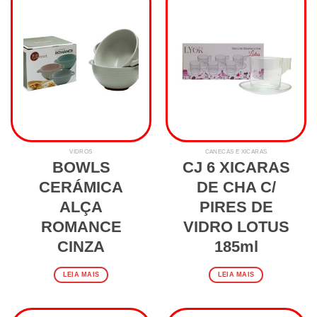
VIDROS
CANECAS E XÍCARAS
BOWLS
CJ 6 XICARAS
CERÁMICA
DE CHA C/
ALÇA
PIRES DE
ROMANCE
VIDRO LOTUS
CINZA
185ml
LEIA MAIS
LEIA MAIS