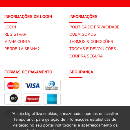
INFORMAÇÕES DE LOGIN
INFORMAÇÕES
LOGIN
POLÍTICA DE PRIVACIDADE
REGISTRAR
QUEM SOMOS
MINHA CONTA
TERMOS & CONDIÇÕES
PERDEU A SENHA?
TROCAS E DEVOLUÇÕES
COMPRA SEGURA
FORMAS DE PAGAMENTO
SEGURANÇA
"A Loja big utiliza cookies, armazenados apenas em caráter
temporário, para geração de informações estatísticas de
visitação no seu portal institucional e aperfeiçoamento da