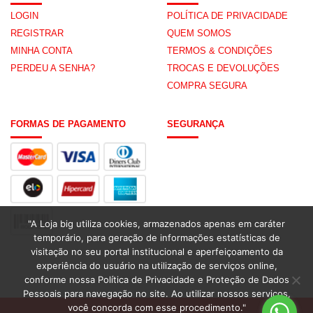
LOGIN
POLÍTICA DE PRIVACIDADE
REGISTRAR
QUEM SOMOS
MINHA CONTA
TERMOS & CONDIÇÕES
PERDEU A SENHA?
TROCAS E DEVOLUÇÕES
COMPRA SEGURA
FORMAS DE PAGAMENTO
SEGURANÇA
"A Loja big utiliza cookies, armazenados apenas em caráter
temporário, para geração de informações estatísticas de
visitação no seu portal institucional e aperfeiçoamento da
experiência do usuário na utilização de serviços online,
conforme nossa Política de Privacidade e Proteção de Dados
Pessoais para navegação no site. Ao utilizar nossos serviços,
você concorda com esse procedimento."