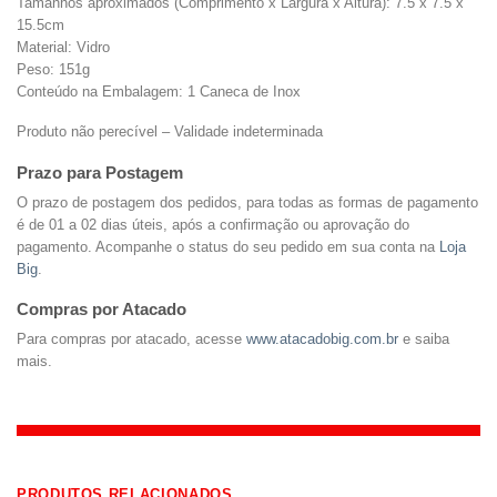
Tamanhos aproximados (Comprimento x Largura x Altura): 7.5 x 7.5 x
15.5cm
Material: Vidro
Peso: 151g
Conteúdo na Embalagem: 1 Caneca de Inox
Produto não perecível – Validade indeterminada
Prazo para Postagem
O prazo de postagem dos pedidos, para todas as formas de pagamento
é de 01 a 02 dias úteis, após a confirmação ou aprovação do
pagamento. Acompanhe o status do seu pedido em sua conta na
Loja
Big
.
Compras por Atacado
Para compras por atacado, acesse
www.atacadobig.com.br
e saiba
mais.
PRODUTOS RELACIONADOS