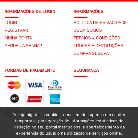
INFORMAÇÕES DE LOGIN
INFORMAÇÕES
LOGIN
POLÍTICA DE PRIVACIDADE
REGISTRAR
QUEM SOMOS
MINHA CONTA
TERMOS & CONDIÇÕES
PERDEU A SENHA?
TROCAS E DEVOLUÇÕES
COMPRA SEGURA
FORMAS DE PAGAMENTO
SEGURANÇA
"A Loja big utiliza cookies, armazenados apenas em caráter
temporário, para geração de informações estatísticas de
visitação no seu portal institucional e aperfeiçoamento da
experiência do usuário na utilização de serviços online,