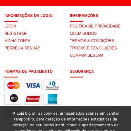
INFORMAÇÕES DE LOGIN
INFORMAÇÕES
LOGIN
POLÍTICA DE PRIVACIDADE
REGISTRAR
QUEM SOMOS
MINHA CONTA
TERMOS & CONDIÇÕES
PERDEU A SENHA?
TROCAS E DEVOLUÇÕES
COMPRA SEGURA
FORMAS DE PAGAMENTO
SEGURANÇA
"A Loja big utiliza cookies, armazenados apenas em caráter
temporário, para geração de informações estatísticas de
visitação no seu portal institucional e aperfeiçoamento da
experiência do usuário na utilização de serviços online,