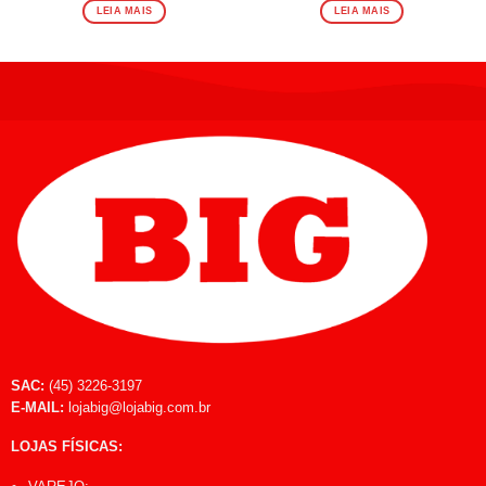
LEIA MAIS
LEIA MAIS
SAC:
(45) 3226-3197
E-MAIL:
lojabig@lojabig.com.br
LOJAS FÍSICAS: