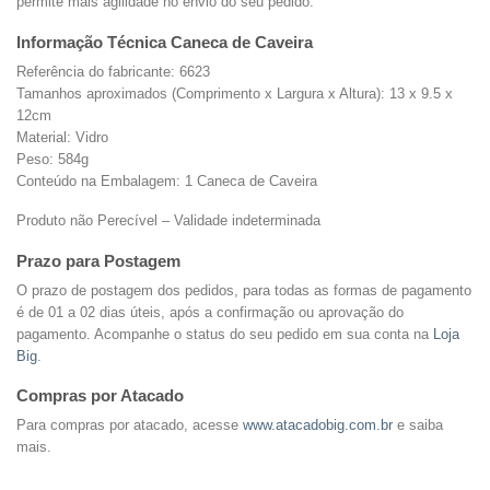
permite mais agilidade no envio do seu pedido.
Informação Técnica Caneca de Caveira
Referência do fabricante: 6623
Tamanhos aproximados (Comprimento x Largura x Altura): 13 x 9.5 x
12cm
Material: Vidro
Peso: 584g
Conteúdo na Embalagem: 1 Caneca de Caveira
Produto não Perecível – Validade indeterminada
Prazo para Postagem
O prazo de postagem dos pedidos, para todas as formas de pagamento
é de 01 a 02 dias úteis, após a confirmação ou aprovação do
pagamento. Acompanhe o status do seu pedido em sua conta na
Loja
Big
.
Compras por Atacado
Para compras por atacado, acesse
www.atacadobig.com.br
e saiba
mais.